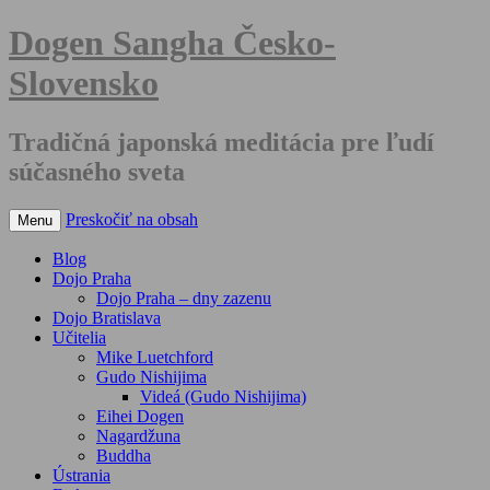
Dogen Sangha Česko-
Slovensko
Tradičná japonská meditácia pre ľudí
súčasného sveta
Preskočiť na obsah
Menu
Blog
Dojo Praha
Dojo Praha – dny zazenu
Dojo Bratislava
Učitelia
Mike Luetchford
Gudo Nishijima
Videá (Gudo Nishijima)
Eihei Dogen
Nagardžuna
Buddha
Ústrania