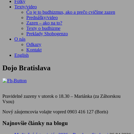
Fotky
Texty/video
Čo je to budhizmus, ako a prečo cvičíme zazen
Prednášky/video
Zazen – ako na to?
Texty o budhizme
Preklady Shobogenzo
O nás
Odkazy
Kontakt
English
Dojo Bratislava
Pravidelné zazeny v utorok o 18.30 – Mariánka (za Záhorskou
Vsou)
Nový záujemcovia volajte vopred 0903 416 127 (Boris)
Najnovšie články na blogu