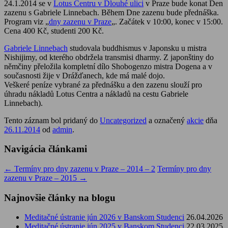
24.1.2014 se v
Lotus Centru v Dlouhé ulici
v Praze bude konat Den
zazenu s Gabriele Linnebach. Během Dne zazenu bude přednáška.
Program viz „
dny zazenu v Praze
„. Začátek v 10:00, konec v 15:00.
Cena 400 Kč, studenti 200 Kč.
Gabriele Linnebach
studovala buddhismus v Japonsku u mistra
Nishijimy, od kterého obdržela transmisi dharmy. Z japonštiny do
němčiny přeložila kompletní dílo Shobogenzo mistra Dogena a v
současnosti žije v Drážďanech, kde má malé dojo.
Veškeré peníze vybrané za přednášku a den zazenu slouží pro
úhradu nákladů Lotus Centra a nákladů na cestu Gabriele
Linnebach).
Tento záznam bol pridaný do
Uncategorized
a označený
akcie
dňa
26.11.2014
od
admin
.
Navigácia článkami
←
Termíny pro dny zazenu v Praze – 2014 – 2
Termíny pro dny
zazenu v Praze – 2015
→
Najnovšie články na blogu
Meditačné ústranie jún 2026 v Banskom Studenci
26.04.2026
Meditačné ústranie jún 2025 v Banskom Studenci
22.03.2025