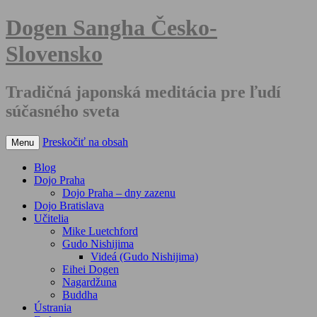
Dogen Sangha Česko-
Slovensko
Tradičná japonská meditácia pre ľudí
súčasného sveta
Preskočiť na obsah
Menu
Blog
Dojo Praha
Dojo Praha – dny zazenu
Dojo Bratislava
Učitelia
Mike Luetchford
Gudo Nishijima
Videá (Gudo Nishijima)
Eihei Dogen
Nagardžuna
Buddha
Ústrania