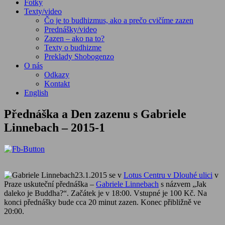
Fotky
Texty/video
Čo je to budhizmus, ako a prečo cvičíme zazen
Prednášky/video
Zazen – ako na to?
Texty o budhizme
Preklady Shobogenzo
O nás
Odkazy
Kontakt
English
Přednáška a Den zazenu s Gabriele
Linnebach – 2015-1
23.1.2015 se v
Lotus Centru v Dlouhé ulici
v
Praze uskuteční přednáška –
Gabriele Linnebach
s názvem „Jak
daleko je Buddha?“. Začátek je v 18:00. Vstupné je 100 Kč. Na
konci přednášky bude cca 20 minut zazen. Konec přibližně ve
20:00.